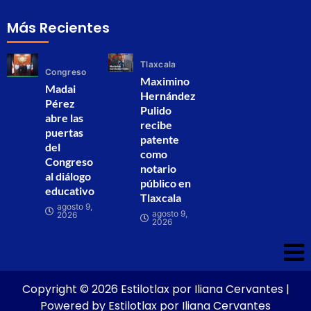
Más Recientes
Tlaxcala
Congreso
Maximino
Madai
Hernández
Pérez
Pulido
abre las
recibe
puertas
patente
del
como
Congreso
notario
al diálogo
público en
educativo
Tlaxcala
agosto 9,
agosto 9,
2026
2026
Copyright © 2026 Estilotlax por Iliana Cervantes |
Powered by Estilotlax por Iliana Cervantes