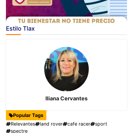
Estilo Tlax
Iliana Cervantes
Popular Tags
Relevantes
land rover
cafe racer
sport
spectre