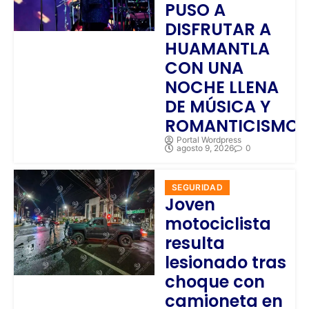
PUSO A
DISFRUTAR A
HUAMANTLA
CON UNA
NOCHE LLENA
DE MÚSICA Y
ROMANTICISMO
Portal Wordpress
agosto 9, 2026
0
SEGURIDAD
Joven
motociclista
resulta
lesionado tras
choque con
camioneta en