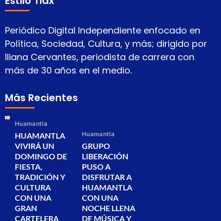
Estilo Tlax
Periódico Digital Independiente enfocado en
Política, Sociedad, Cultura, y más; dirigido por
Iliana Cervantes, periodista de carrera con
más de 30 años en el medio.
Más Recientes
Huamantla
Huamantla
HUAMANTLA
VIVIRÁ UN
GRUPO
DOMINGO DE
LIBERACIÓN
FIESTA,
PUSO A
TRADICIÓN Y
DISFRUTAR A
CULTURA
HUAMANTLA
CON UNA
CON UNA
GRAN
NOCHE LLENA
CARTELERA
DE MÚSICA Y