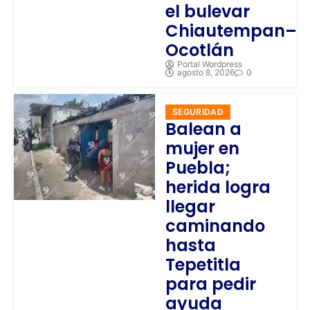
el bulevar
Chiautempan–
Ocotlán
Portal Wordpress
agosto 8, 2026
0
SEGURIDAD
Balean a
mujer en
Puebla;
herida logra
llegar
caminando
hasta
Tepetitla
para pedir
ayuda