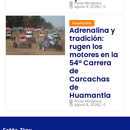
Portal Wordpress
agosto 8, 2026
0
Huamantla
Adrenalina y
tradición:
rugen los
motores en la
54ª Carrera
de
Carcachas
de
Huamantla
Portal Wordpress
agosto 8, 2026
0