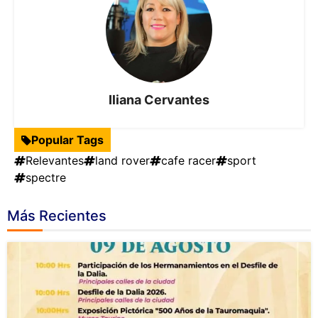
Iliana Cervantes
Popular Tags
Relevantes
land rover
cafe racer
sport
spectre
Más Recientes