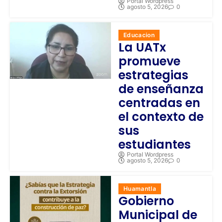
Portal Wordpress
agosto 5, 2026
0
Educacion
La UATx
promueve
estrategias
de enseñanza
centradas en
el contexto de
sus
estudiantes
Portal Wordpress
agosto 5, 2026
0
Huamantla
Gobierno
Municipal de