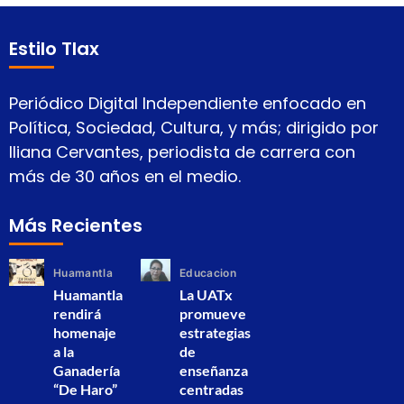
Estilo Tlax
Periódico Digital Independiente enfocado en
Política, Sociedad, Cultura, y más; dirigido por
Iliana Cervantes, periodista de carrera con
más de 30 años en el medio.
Más Recientes
Huamantla
Educacion
Huamantla
La UATx
rendirá
promueve
homenaje
estrategias
a la
de
Ganadería
enseñanza
“De Haro”
centradas