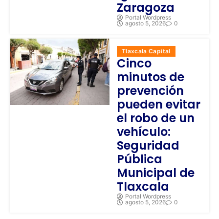
Zaragoza
Portal Wordpress
agosto 5, 2026
0
Tlaxcala Capital
Cinco
minutos de
prevención
pueden evitar
el robo de un
vehículo:
Seguridad
Pública
Municipal de
Tlaxcala
Portal Wordpress
agosto 5, 2026
0