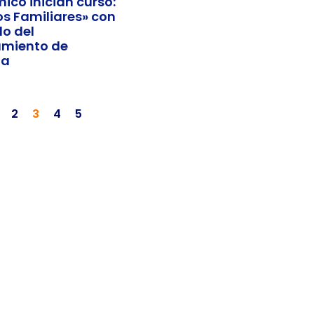
ico inician curso:
os Familiares» con
do del
miento de
la
2
3
4
5