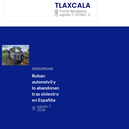
TLAXCALA
Portal Wordpress
agosto 7, 2026
0
SEGURIDAD
Roban
automóvil y
lo abandonan
tras siniestro
en Españita
agosto 7,
2026