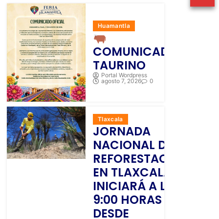
Huamantla
COMUNICADO
TAURINO
Portal Wordpress
agosto 7, 2026
0
Tlaxcala
JORNADA
NACIONAL DE
REFORESTACIÓN
EN TLAXCALA
INICIARÁ A LAS
9:00 HORAS
DESDE