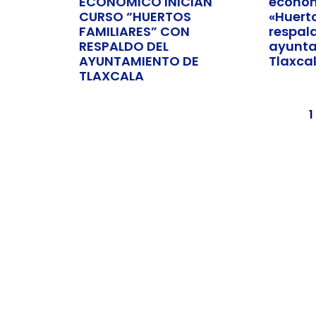
ECONÓMICO INICIAN
económ
CURSO “HUERTOS
«Huert
FAMILIARES” CON
respal
RESPALDO DEL
ayunta
AYUNTAMIENTO DE
Tlaxca
TLAXCALA
1