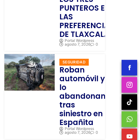
PUNTEROS EN
LAS
PREFERENCIAS
DE TLAXCALA
Portal Wordpress
agosto 7, 2026
0
SEGURIDAD
Roban
automóvil y
lo
abandonan
tras
siniestro en
Españita
Portal Wordpress
agosto 7, 2026
0