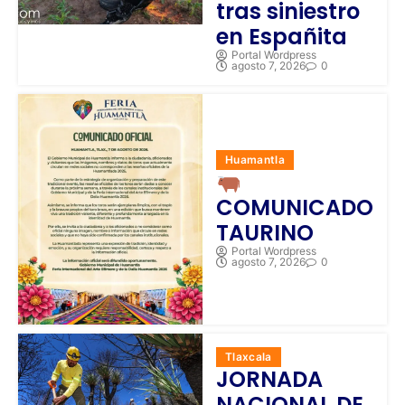
tras siniestro
en Españita
Portal Wordpress
agosto 7, 2026
0
Huamantla
COMUNICADO
TAURINO
Portal Wordpress
agosto 7, 2026
0
Tlaxcala
JORNADA
NACIONAL DE