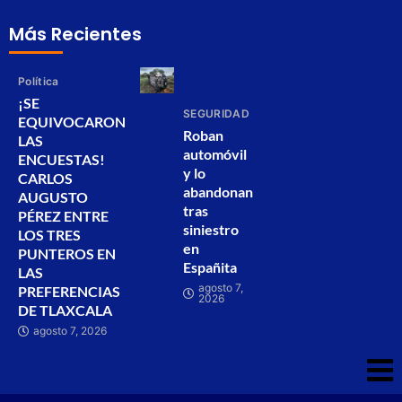
Más Recientes
Política
¡SE
SEGURIDAD
EQUIVOCARON
Roban
LAS
automóvil
ENCUESTAS!
y lo
CARLOS
abandonan
AUGUSTO
tras
PÉREZ ENTRE
siniestro
LOS TRES
en
PUNTEROS EN
Españita
LAS
agosto 7,
PREFERENCIAS
2026
DE TLAXCALA
agosto 7, 2026