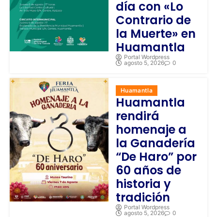
día con «Lo
Contrario de
la Muerte» en
Huamantla
Portal Wordpress
agosto 5, 2026
0
Huamantla
Huamantla
rendirá
homenaje a
la Ganadería
“De Haro” por
60 años de
historia y
tradición
Portal Wordpress
agosto 5, 2026
0