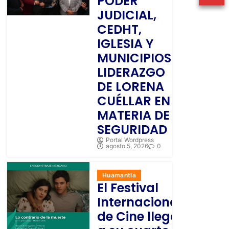
PODER
JUDICIAL,
CEDHT,
IGLESIA Y
MUNICIPIOS
LIDERAZGO
DE LORENA
CUÉLLAR EN
MATERIA DE
SEGURIDAD
Portal Wordpress
agosto 5, 2026
0
Huamantla
El Festival
Internacional
de Cine llega