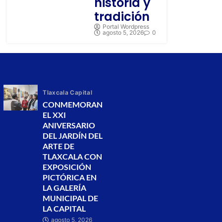
historia y
tradición
Portal Wordpress
agosto 5, 2026
0
Tlaxcala Capital
CONMEMORAN
EL XXI
ANIVERSARIO
DEL JARDÍN DEL
ARTE DE
TLAXCALA CON
EXPOSICIÓN
PICTÓRICA EN
LA GALERÍA
MUNICIPAL DE
LA CAPITAL
agosto 5, 2026