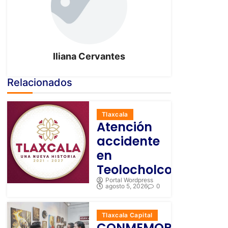
Iliana Cervantes
Relacionados
Tlaxcala
Atención
accidente
en
Teolocholco
Portal Wordpress
agosto 5, 2026
0
Tlaxcala Capital
CONMEMORAN