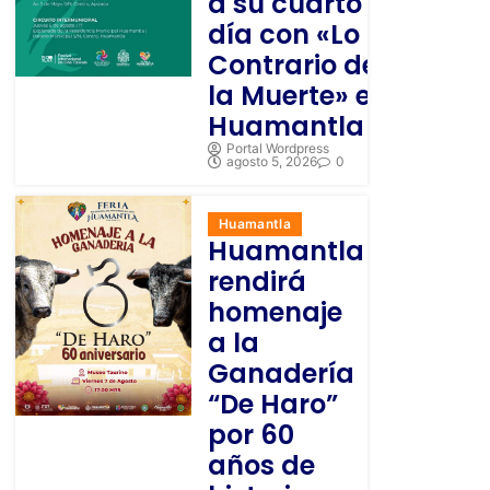
a su cuarto
día con «Lo
Contrario de
la Muerte» en
Huamantla
Portal Wordpress
agosto 5, 2026
0
Huamantla
Huamantla
rendirá
homenaje
a la
Ganadería
“De Haro”
por 60
años de