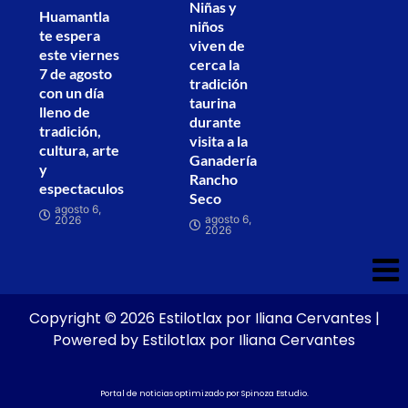
Niñas y
Huamantla
niños
te espera
viven de
este viernes
cerca la
7 de agosto
tradición
con un día
taurina
lleno de
durante
tradición,
visita a la
cultura, arte
Ganadería
y
Rancho
espectaculos
Seco
agosto 6,
agosto 6,
2026
2026
Copyright © 2026 Estilotlax por Iliana Cervantes |
Powered by Estilotlax por Iliana Cervantes
Portal de noticias optimizado por
Spinoza Estudio
.