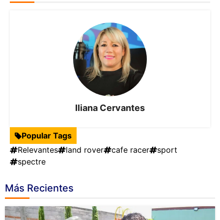
Iliana Cervantes
Popular Tags
Relevantes
land rover
cafe racer
sport
spectre
Más Recientes