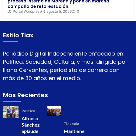
proceso interno de Morena y pone en marcha
campaña de reforestación.
Portal Wordpress
agosto 5, 2026
0
Estilo Tlax
Periódico Digital Independiente enfocado en
Política, Sociedad, Cultura, y más; dirigido por
Iliana Cervantes, periodista de carrera con
más de 30 años en el medio.
Más Recientes
Política
Alfonso
Tlaxcala
Sánchez
aplaude
Mantiene