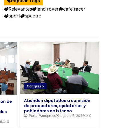
Popular Tags
Relevantes
land rover
cafe racer
sport
spectre
Congreso
Atienden diputados a comisión
ión de
de productores, ejidatarios y
pobladores de Ixtenco
bles
Portal Wordpress
agosto 6, 2026
0
26
0