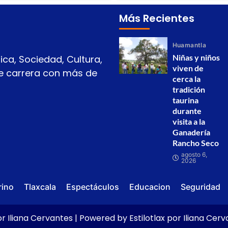
Más Recientes
Huamantla
Niñas y niños
ica, Sociedad, Cultura,
viven de
 de carrera con más de
cerca la
tradición
taurina
durante
visita a la
Ganadería
Rancho Seco
agosto 6,
2026
rino
Tlaxcala
Espectáculos
Educacion
Seguridad
r Iliana Cervantes | Powered by Estilotlax por Iliana Cer