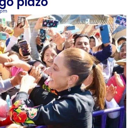
rgo plazo
 pm