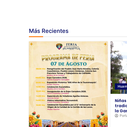
Más Recientes
Huam
Niñas 
tradi
la Ga
Port