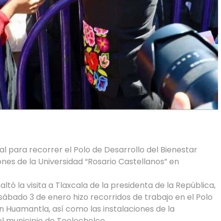
al para recorrer el Polo de Desarrollo del Bienestar
ones de la Universidad “Rosario Castellanos” en
altó la visita a Tlaxcala de la presidenta de la República,
ábado 3 de enero hizo recorridos de trabajo en el Polo
n Huamantla, así como las instalaciones de la
el municipio de Teolocholco.