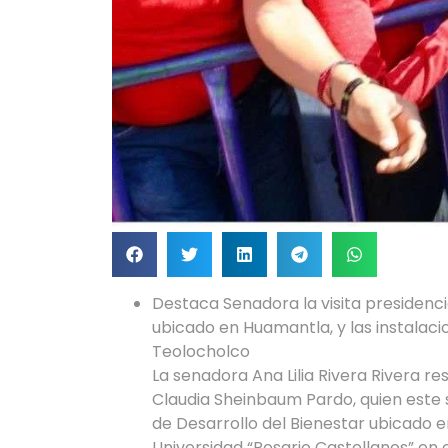
Destaca Senadora la visita presidenci
ubicado en Huamantla, y las instalaci
Teolocholco
La senadora Ana Lilia Rivera Rivera res
Claudia Sheinbaum Pardo, quien este s
de Desarrollo del Bienestar ubicado e
Universidad “Rosario Castellanos” en 