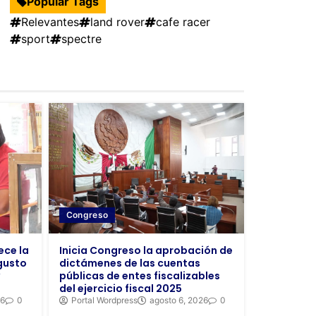
Popular Tags
Relevantes
land rover
cafe racer
sport
spectre
Congreso
ece la
Inicia Congreso la aprobación de
gusto
dictámenes de las cuentas
públicas de entes fiscalizables
del ejercicio fiscal 2025
26
0
Portal Wordpress
agosto 6, 2026
0