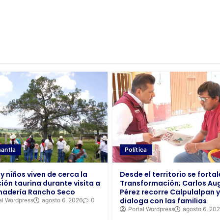
Política
antla
Desde el territorio se fortal
y niños viven de cerca la
Transformación; Carlos Au
ción taurina durante visita a
Pérez recorre Calpulalpan y
nadería Rancho Seco
dialoga con las familias
al Wordpress
agosto 6, 2026
0
Portal Wordpress
agosto 6, 20