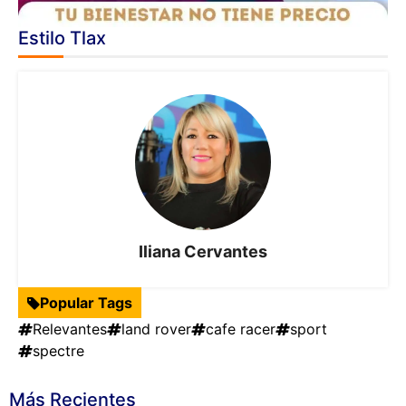
Estilo Tlax
Iliana Cervantes
Popular Tags
Relevantes
land rover
cafe racer
sport
spectre
Más Recientes