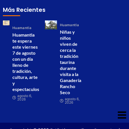
Más Recientes
Huamantla
Huamantla
Niñas y
Huamantla
niños
te espera
viven de
este viernes
cerca la
7 de agosto
tradición
con un día
taurina
lleno de
durante
tradición,
visita a la
cultura, arte
Ganadería
y
Rancho
espectaculos
Seco
agosto 6,
agosto 6,
2026
2026