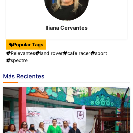
Iliana Cervantes
Popular Tags
Relevantes
land rover
cafe racer
sport
spectre
Más Recientes