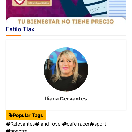
Estilo Tlax
Iliana Cervantes
Popular Tags
Relevantes
land rover
cafe racer
sport
spectre