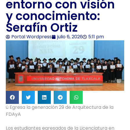
entorno con visión
y conocimiento:
Serafín Ortiz
Portal Wordpress
julio 6, 2026
5:11 pm
ü Egresa la generación 29 de Arquitectura de la
FDAyA
Los estudiantes egresados de la Licenciatura en