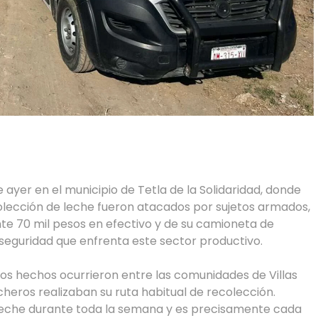
 ayer en el municipio de Tetla de la Solidaridad, donde
olección de leche fueron atacados por sujetos armados,
e 70 mil pesos en efectivo y de su camioneta de
seguridad que enfrenta este sector productivo.
os hechos ocurrieron entre las comunidades de Villas
echeros realizaban su ruta habitual de recolección.
leche durante toda la semana y es precisamente cada