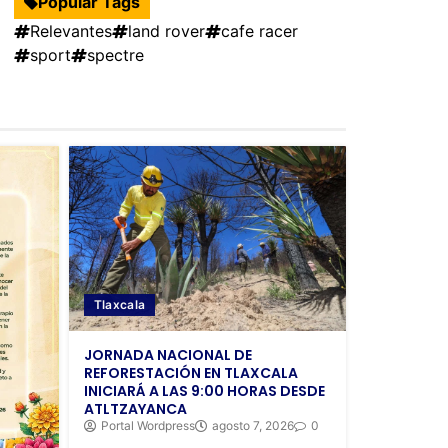
Popular Tags
Relevantes
land rover
cafe racer
sport
spectre
Tlaxcala
JORNADA NACIONAL DE
REFORESTACIÓN EN TLAXCALA
INICIARÁ A LAS 9:00 HORAS DESDE
ATLTZAYANCA
Portal Wordpress
agosto 7, 2026
0