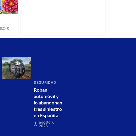
26
0
SEGURIDAD
Roban
automóvil y
lo abandonan
tras siniestro
en Españita
agosto 7,
2026