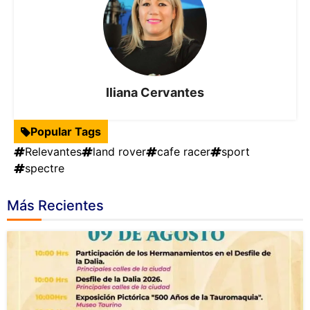
Iliana Cervantes
Popular Tags
Relevantes
land rover
cafe racer
sport
spectre
Más Recientes