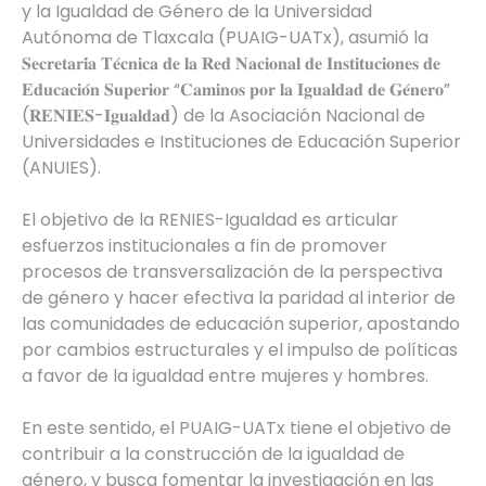
y la Igualdad de Género de la Universidad
Autónoma de Tlaxcala (PUAIG-UATx), asumió la
𝐒𝐞𝐜𝐫𝐞𝐭𝐚𝐫𝐢́𝐚 𝐓𝐞́𝐜𝐧𝐢𝐜𝐚 𝐝𝐞 𝐥𝐚 𝐑𝐞𝐝 𝐍𝐚𝐜𝐢𝐨𝐧𝐚𝐥 𝐝𝐞 𝐈𝐧𝐬𝐭𝐢𝐭𝐮𝐜𝐢𝐨𝐧𝐞𝐬 𝐝𝐞
𝐄𝐝𝐮𝐜𝐚𝐜𝐢𝐨́𝐧 𝐒𝐮𝐩𝐞𝐫𝐢𝐨𝐫 “𝐂𝐚𝐦𝐢𝐧𝐨𝐬 𝐩𝐨𝐫 𝐥𝐚 𝐈𝐠𝐮𝐚𝐥𝐝𝐚𝐝 𝐝𝐞 𝐆𝐞́𝐧𝐞𝐫𝐨”
(𝐑𝐄𝐍𝐈𝐄𝐒-𝐈𝐠𝐮𝐚𝐥𝐝𝐚𝐝) de la Asociación Nacional de
Universidades e Instituciones de Educación Superior
(ANUIES).
El objetivo de la RENIES-Igualdad es articular
esfuerzos institucionales a fin de promover
procesos de transversalización de la perspectiva
de género y hacer efectiva la paridad al interior de
las comunidades de educación superior, apostando
por cambios estructurales y el impulso de políticas
a favor de la igualdad entre mujeres y hombres.
En este sentido, el PUAIG-UATx tiene el objetivo de
contribuir a la construcción de la igualdad de
género, y busca fomentar la investigación en las