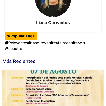
Iliana Cervantes
Popular Tags
Relevantes
land rover
cafe racer
sport
spectre
Más Recientes