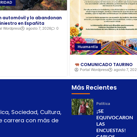
RIDAD
 automóvil y lo abandonan
iniestro en Españita
al Wordpress
agosto 7, 2026
0
Huamantla
COMUNICADO TAURINO
Portal Wordpress
agosto 7, 20
Más Recientes
Política
¡SE
ica, Sociedad, Cultura,
EQUIVOCARON
 de carrera con más de
LAS
ENCUESTAS!
CARLOS