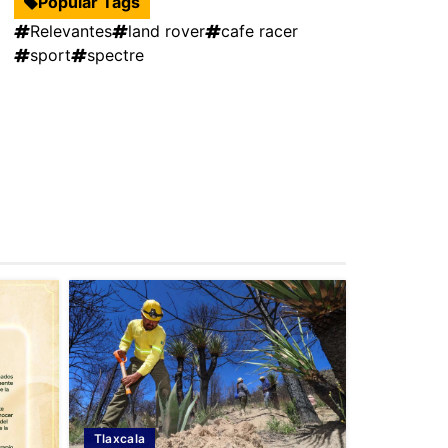
Popular Tags
Relevantes
land rover
cafe racer
sport
spectre
Tlaxcala