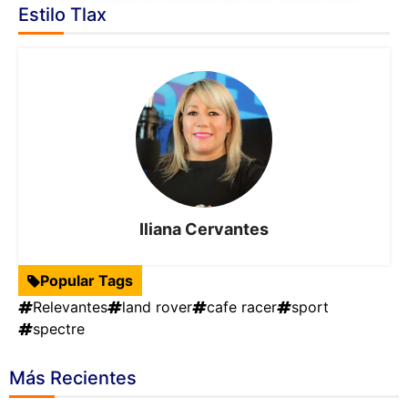
Estilo Tlax
Iliana Cervantes
Popular Tags
Relevantes
land rover
cafe racer
sport
spectre
Más Recientes