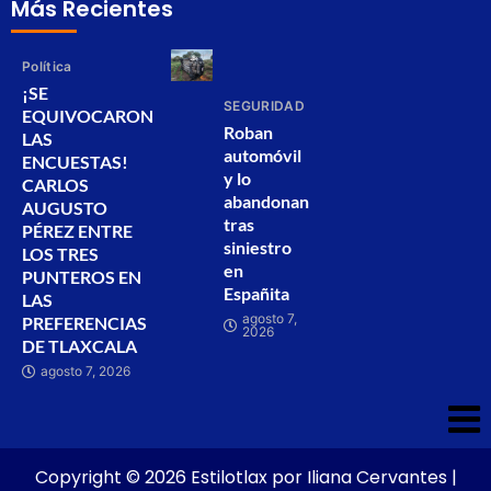
Más Recientes
Política
¡SE
SEGURIDAD
EQUIVOCARON
Roban
LAS
automóvil
ENCUESTAS!
y lo
CARLOS
abandonan
AUGUSTO
tras
PÉREZ ENTRE
siniestro
LOS TRES
en
PUNTEROS EN
Españita
LAS
agosto 7,
PREFERENCIAS
2026
DE TLAXCALA
agosto 7, 2026
Copyright © 2026 Estilotlax por Iliana Cervantes |