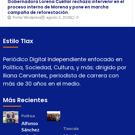
Gobernadora Lorena Cuéllar rechaza intervenir en el
proceso interno de Morena y pone en marcha
campaña de reforestación.
Portal Wordpress
agosto 5, 2026
0
Estilo Tlax
Periódico Digital Independiente enfocado en
Política, Sociedad, Cultura, y más; dirigido por
Iliana Cervantes, periodista de carrera con
más de 30 años en el medio.
Más Recientes
Política
Alfonso
Tlaxcala
Sánchez