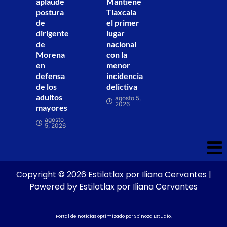
aplaude
Mantiene
postura
Tlaxcala
de
el primer
dirigente
lugar
de
nacional
Morena
con la
en
menor
defensa
incidencia
de los
delictiva
adultos
agosto 5,
2026
mayores
agosto
5, 2026
Copyright © 2026 Estilotlax por Iliana Cervantes |
Powered by Estilotlax por Iliana Cervantes
Portal de noticias optimizado por
Spinoza Estudio
.