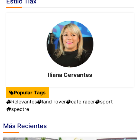
Estilo Tlax
Iliana Cervantes
Popular Tags
Relevantes
land rover
cafe racer
sport
spectre
Más Recientes