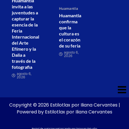
Huamantla
invita a las
Huamantla
juventudes a
Huamantla
capturar la
confirma
esencia de la
que la
Feria
cultura es
Internacional
el corazón
del Arte
de su feria
Efímero y la
agosto 6,
Dalia a
2026
través de la
fotografia
agosto 6,
2026
Copyright © 2026 Estilotlax por Iliana Cervantes |
Powered by Estilotlax por Iliana Cervantes
Portal de noticias optimizado por
Spinoza Estudio
.