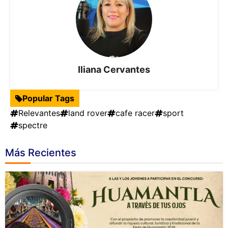
Iliana Cervantes
Popular Tags
Relevantes
land rover
cafe racer
sport
spectre
Más Recientes