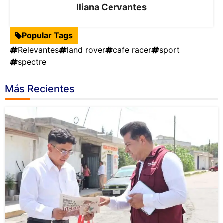
Iliana Cervantes
Popular Tags
Relevantes
land rover
cafe racer
sport
spectre
Más Recientes