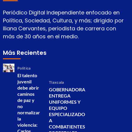
Periódico Digital Independiente enfocado en
Política, Sociedad, Cultura, y más; dirigido por
Iliana Cervantes, periodista de carrera con
más de 30 años en el medio.
Más Recientes
Política
El talento
juvenil
Tlaxcala
debe abrir
GOBERNADORA
caminos
ENTREGA
de paz y
UNIFORMES Y
no
EQUIPO
normalizar
ESPECIALIZADO
la
A
violencia:
COMBATIENTES
Carlos