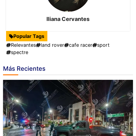
Iliana Cervantes
Popular Tags
Relevantes
land rover
cafe racer
sport
spectre
Más Recientes