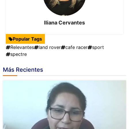
Iliana Cervantes
Popular Tags
Relevantes
land rover
cafe racer
sport
spectre
Más Recientes