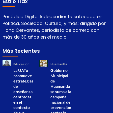
Estilo Tlax
Periódico Digital Independiente enfocado en
Política, Sociedad, Cultura, y más; dirigido por
Iliana Cervantes, periodista de carrera con
más de 30 años en el medio.
Más Recientes
Educacion
Huamantla
La UATx
Gobierno
promueve
Municipal
estrategias
de
de
Huamantla
enseñanza
se suma a la
centradas
campaña
en el
nacional de
contexto
prevención
de sus
contra la