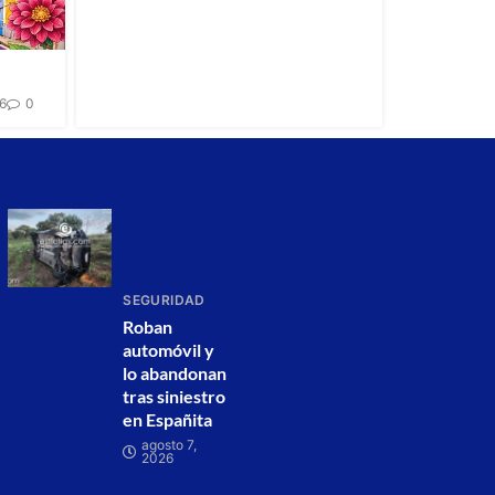
26
0
SEGURIDAD
Roban
automóvil y
lo abandonan
tras siniestro
en Españita
agosto 7,
2026