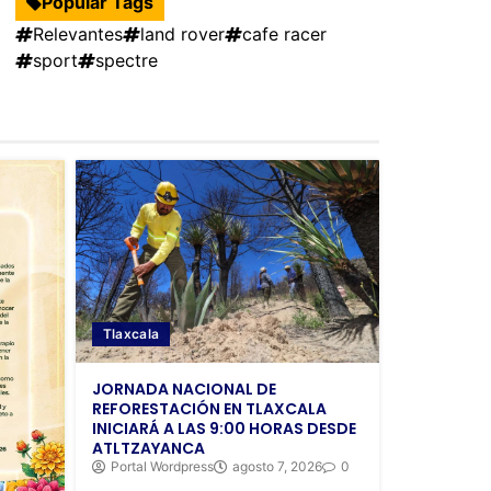
Popular Tags
Relevantes
land rover
cafe racer
sport
spectre
Tlaxcala
JORNADA NACIONAL DE
REFORESTACIÓN EN TLAXCALA
INICIARÁ A LAS 9:00 HORAS DESDE
ATLTZAYANCA
Portal Wordpress
agosto 7, 2026
0