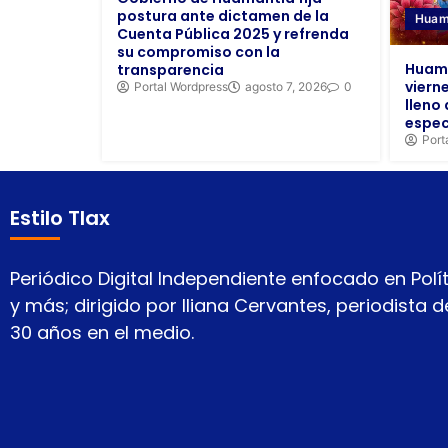
postura ante dictamen de la
Huam
Cuenta Pública 2025 y refrenda
su compromiso con la
Huama
transparencia
viern
Portal Wordpress
agosto 7, 2026
0
lleno 
espec
Port
Estilo Tlax
Periódico Digital Independiente enfocado en Polít
y más; dirigido por Iliana Cervantes, periodista
30 años en el medio.