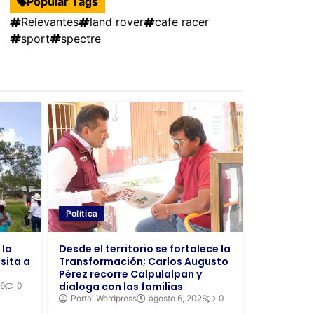
Popular Tags
Relevantes
land rover
cafe racer
sport
spectre
Política
Desde el territorio se fortalece la
 la
Transformación; Carlos Augusto
sita a
Pérez recorre Calpulalpan y
dialoga con las familias
26
0
Portal Wordpress
agosto 6, 2026
0