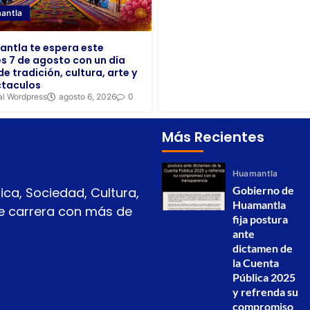
antla
ntla te espera este
es 7 de agosto con un día
de tradición, cultura, arte y
taculos
al Wordpress
agosto 6, 2026
0
Más Recientes
Huamantla
Gobierno de
ica, Sociedad, Cultura,
Huamantla
 de carrera con más de
fija postura
ante
dictamen de
la Cuenta
Pública 2025
y refrenda su
compromiso