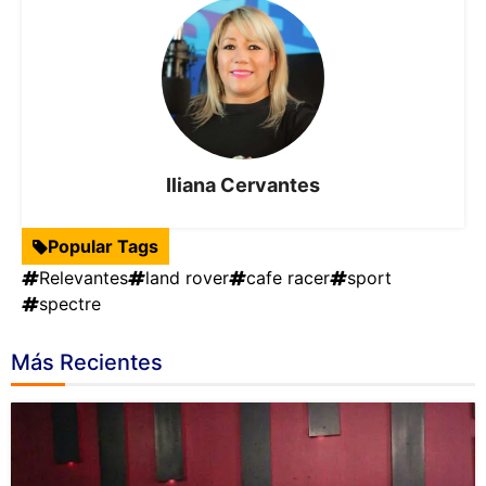
Iliana Cervantes
Popular Tags
Relevantes
land rover
cafe racer
sport
spectre
Más Recientes