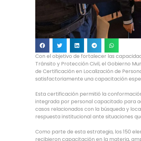
Con el objetivo de fortalecer las capacida
Tránsito y Protección Civil, el Gobierno M
de Certificación en Localización de Perso
satisfactoriamente una capacitación espec
Esta certificación permitió la conformaci
integrada por personal capacitado para ac
casos relacionados con la búsqueda y local
respuesta institucional ante situaciones q
Como parte de esta estrategia, los 150 el
recibieron capacitación en la materia, am