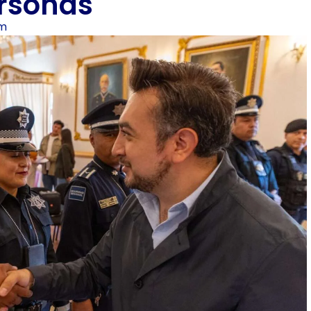
rsonas
am