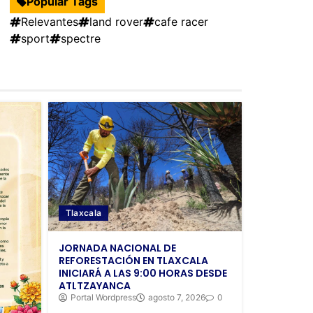
Popular Tags
Relevantes
land rover
cafe racer
sport
spectre
Tlaxcala
JORNADA NACIONAL DE
REFORESTACIÓN EN TLAXCALA
INICIARÁ A LAS 9:00 HORAS DESDE
ATLTZAYANCA
Portal Wordpress
agosto 7, 2026
0