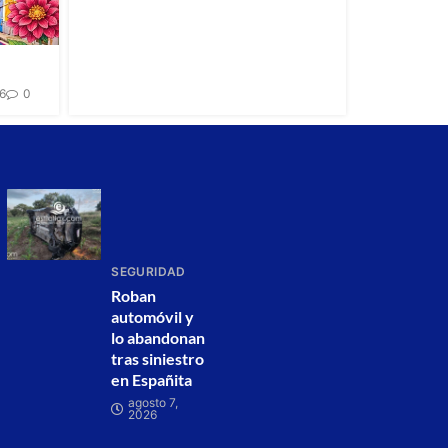
26
0
SEGURIDAD
Roban
automóvil y
lo abandonan
tras siniestro
en Españita
agosto 7,
2026