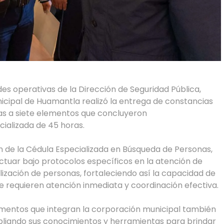
des operativas de la Dirección de Seguridad Pública,
unicipal de Huamantla realizó la entrega de constancias
nas a siete elementos que concluyeron
ializada de 45 horas.
ón de la Cédula Especializada en Búsqueda de Personas,
tuar bajo protocolos específicos en la atención de
ización de personas, fortaleciendo así la capacidad de
ue requieren atención inmediata y coordinación efectiva.
ementos que integran la corporación municipal también
pliando sus conocimientos y herramientas para brindar