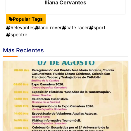
Iliana Cervantes
Popular Tags
Relevantes
land rover
cafe racer
sport
spectre
Más Recientes