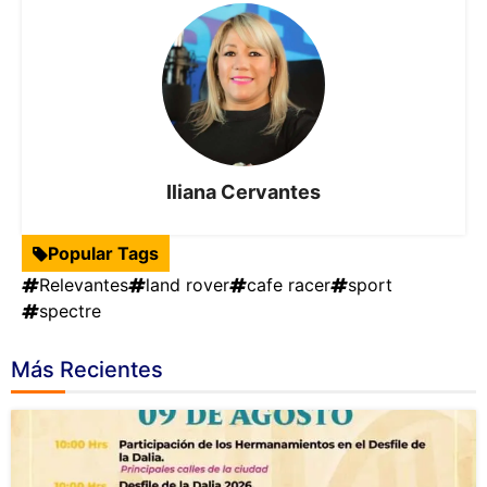
Iliana Cervantes
Popular Tags
Relevantes
land rover
cafe racer
sport
spectre
Más Recientes