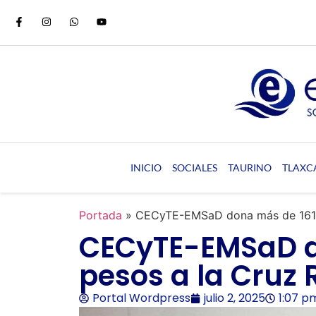
INICIO
SOCIALES
TAURINO
TLAXC
Portada
»
CECyTE-EMSaD dona más de 161 m
CECyTE-EMSaD d
pesos a la Cruz
Portal Wordpress
julio 2, 2025
1:07 p