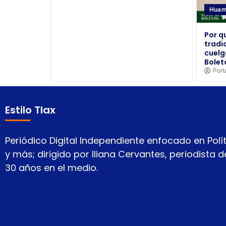
Huam
Por q
tradi
cuelg
Bolet
Port
Estilo Tlax
Periódico Digital Independiente enfocado en Polít
y más; dirigido por Iliana Cervantes, periodista
30 años en el medio.