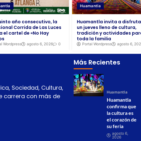
Huamantla
antla
Huamantla invita a disfruta
uinto año consecutivo, la
un jueves lleno de cultura,
cional Corrida de Las Luces
tradición y actividades par
a el cartel de «No Hay
toda la familia
os
Portal Wordpress
agosto 6, 20
al Wordpress
agosto 6, 2026
0
Más Recientes
ica, Sociedad, Cultura,
Huamantla
 de carrera con más de
Huamantla
confirma que
la cultura es
el corazón de
su feria
agosto 6,
2026