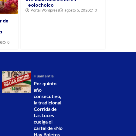
Teolocholco
Portal Wordpress
agosto 5, 2026
0
r de
a
26
0
Huamantla
Por quinto
año
consecutivo,
la tradicional
Corrida de
Las Luces
cuelga el
cartel de «No
Hay Boletos