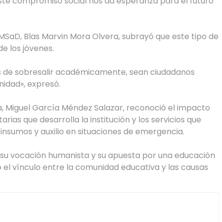
este compromiso social nos da esperanza para el futuro
EMSaD, Blas Marvin Mora Olvera, subrayó que este tipo de
e los jóvenes.
 de sobresalir académicamente, sean ciudadanos
idad», expresó.
la, Miguel García Méndez Salazar, reconoció el impacto
rias que desarrolla la institución y los servicios que
nsumos y auxilio en situaciones de emergencia.
 su vocación humanista y su apuesta por una educación
 el vínculo entre la comunidad educativa y las causas