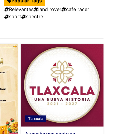
Popular Tags
Relevantes
land rover
cafe racer
sport
spectre
Tlaxcala
Atención accidente en