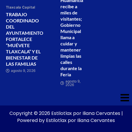
Huamantla
recibe a
Tlaxcala Capital
miles de
TRABAJO
visitantes;
COORDINADO
Gobierno
DEL
Municipal
AYUNTAMIENTO
llama a
FORTALECE
cuidar y
“MUÉVETE
mantener
TLAXCALA” Y EL
limpias las
BIENESTAR DE
calles
LAS FAMILIAS
durante la
agosto 9, 2026
Feria
agosto 9,
2026
Copyright © 2026 Estilotlax por Iliana Cervantes |
Powered by Estilotlax por Iliana Cervantes