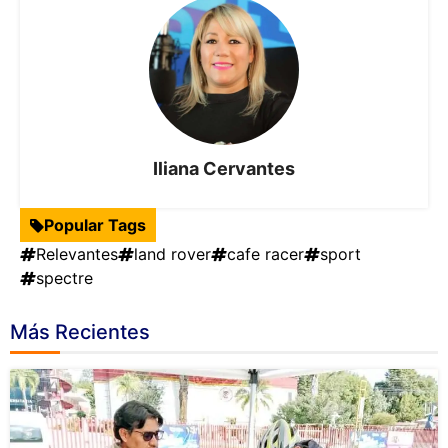
Iliana Cervantes
Popular Tags
Relevantes
land rover
cafe racer
sport
spectre
Más Recientes