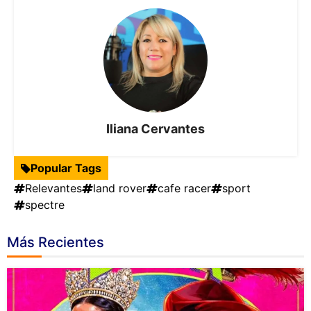
Iliana Cervantes
Popular Tags
Relevantes
land rover
cafe racer
sport
spectre
Más Recientes