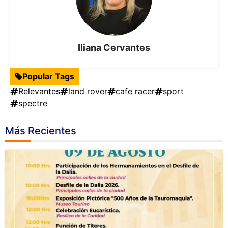
Iliana Cervantes
Popular Tags
Relevantes
land rover
cafe racer
sport
spectre
Más Recientes