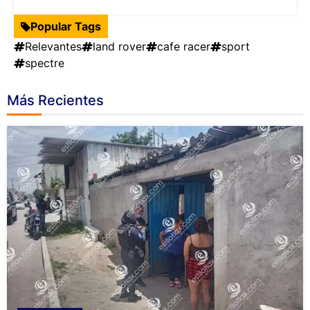
Popular Tags
Relevantes
land rover
cafe racer
sport
spectre
Más Recientes