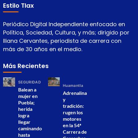
Estilo Tlax
Periódico Digital Independiente enfocado en
Política, Sociedad, Cultura, y más; dirigido por
Iliana Cervantes, periodista de carrera con
más de 30 años en el medio.
Más Recientes
SEGURIDAD
Huamantla
Balean a
Adrenalina
mujer en
y
Puebla;
tradición:
herida
rugen los
logra
motores
llegar
en la 54ª
caminando
Carrera de
hasta