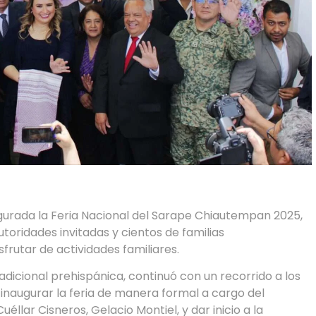
augurada la Feria Nacional del Sarape Chiautempan 2025,
toridades invitadas y cientos de familias
frutar de actividades familiares.
icional prehispánica, continuó con un recorrido a los
naugurar la feria de manera formal a cargo del
lar Cisneros, Gelacio Montiel, y dar inicio a la