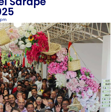
el Sarape
025
0 pm