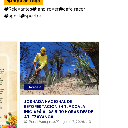
Popular Tags
Relevantes
land rover
cafe racer
sport
spectre
Tlaxcala
JORNADA NACIONAL DE
REFORESTACIÓN EN TLAXCALA
INICIARÁ A LAS 9:00 HORAS DESDE
ATLTZAYANCA
Portal Wordpress
agosto 7, 2026
0