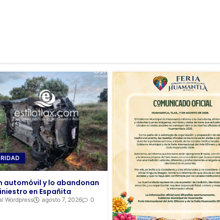
RIDAD
 automóvil y lo abandonan
iniestro en Españita
al Wordpress
agosto 7, 2026
0