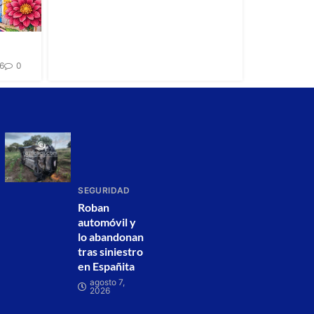
26
0
SEGURIDAD
Roban
automóvil y
lo abandonan
tras siniestro
en Españita
agosto 7,
2026