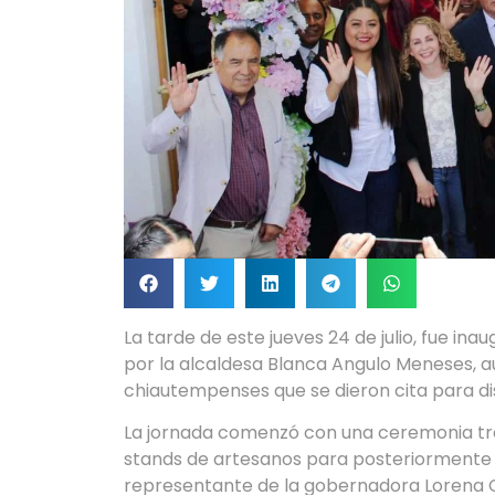
La tarde de este jueves 24 de julio, fue in
por la alcaldesa Blanca Angulo Meneses, au
chiautempenses que se dieron cita para dis
La jornada comenzó con una ceremonia trad
stands de artesanos para posteriormente i
representante de la gobernadora Lorena Cuél