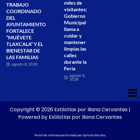
miles de
TRABAJO
visitantes;
COORDINADO
Gobierno
DEL
Municipal
AYUNTAMIENTO
llama a
FORTALECE
cuidar y
“MUÉVETE
mantener
TLAXCALA” Y EL
limpias las
BIENESTAR DE
calles
LAS FAMILIAS
durante la
agosto 9, 2026
Feria
agosto 9,
2026
Copyright © 2026 Estilotlax por Iliana Cervantes |
Powered by Estilotlax por Iliana Cervantes
Portal de noticias optimizado por
Spinoza Estudio
.