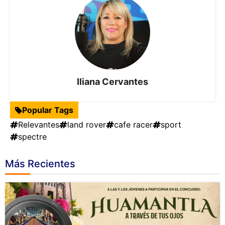
Iliana Cervantes
Popular Tags
Relevantes
land rover
cafe racer
sport
spectre
Más Recientes