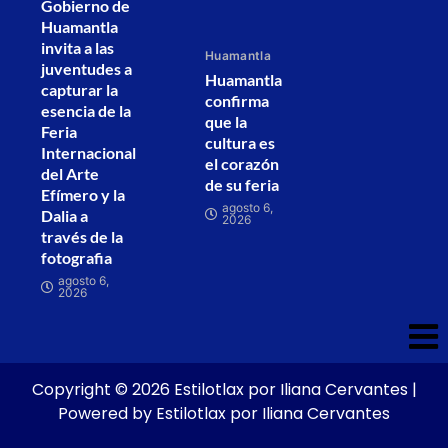
Gobierno de
Huamantla
invita a las
Huamantla
juventudes a
Huamantla
capturar la
confirma
esencia de la
que la
Feria
cultura es
Internacional
el corazón
del Arte
de su feria
Efímero y la
agosto 6,
Dalia a
2026
través de la
fotografia
agosto 6,
2026
Copyright © 2026 Estilotlax por Iliana Cervantes |
Powered by Estilotlax por Iliana Cervantes