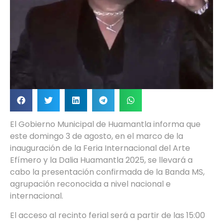
El Gobierno Municipal de Huamantla informa que
este domingo 3 de agosto, en el marco de la
inauguración de la Feria Internacional del Arte
Efímero y la Dalia Huamantla 2025, se llevará a
cabo la presentación confirmada de la Banda MS,
agrupación reconocida a nivel nacional e
internacional.
El acceso al recinto ferial será a partir de las 15:00