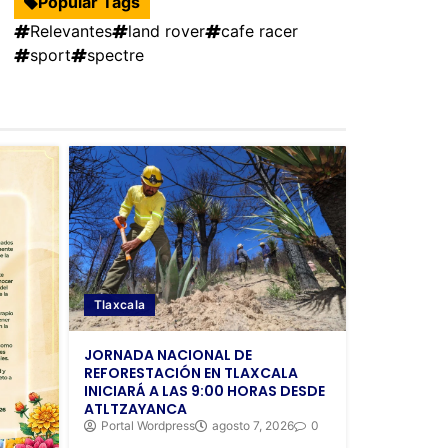
Popular Tags
Relevantes
land rover
cafe racer
sport
spectre
Tlaxcala
JORNADA NACIONAL DE
REFORESTACIÓN EN TLAXCALA
INICIARÁ A LAS 9:00 HORAS DESDE
ATLTZAYANCA
Portal Wordpress
agosto 7, 2026
0