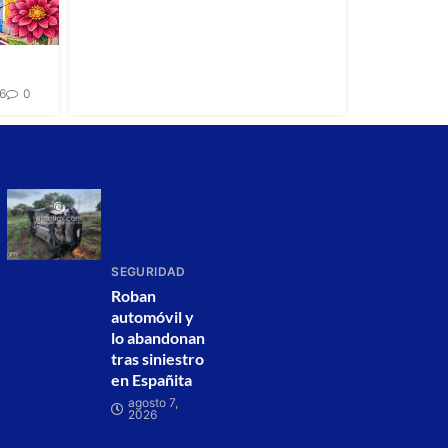
26
0
SEGURIDAD
Roban
automóvil y
lo abandonan
tras siniestro
en Españita
agosto 7,
2026