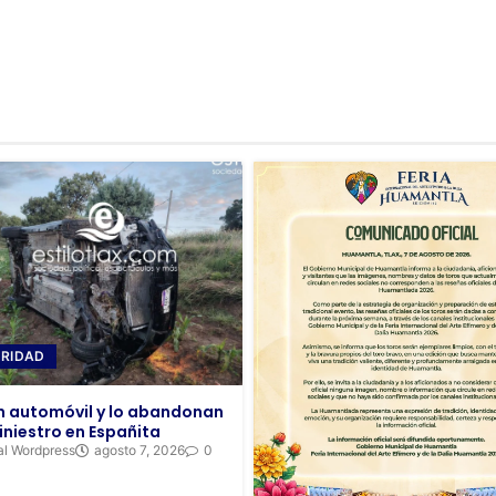
RIDAD
 automóvil y lo abandonan
iniestro en Españita
al Wordpress
agosto 7, 2026
0