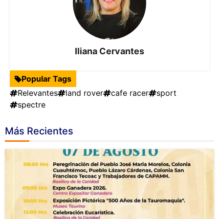
Iliana Cervantes
Popular Tags
Relevantes
land rover
cafe racer
sport
spectre
Más Recientes