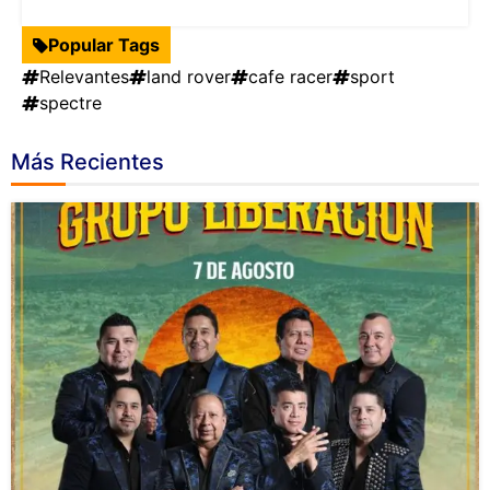
Popular Tags
Relevantes
land rover
cafe racer
sport
spectre
Más Recientes