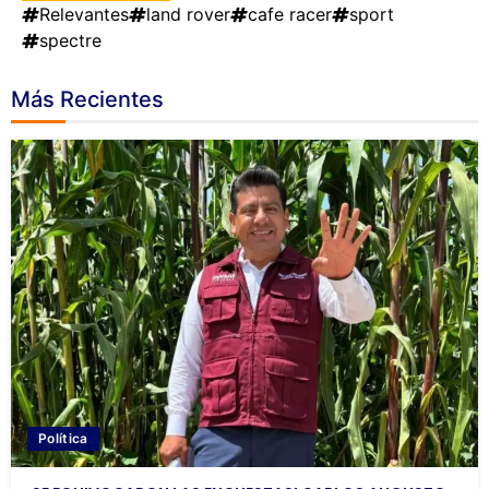
Relevantes
land rover
cafe racer
sport
spectre
Más Recientes
Política