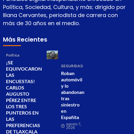
Política, Sociedad, Cultura, y más; dirigido por
Iliana Cervantes, periodista de carrera con
más de 30 años en el medio.
Más Recientes
Política
¡SE
SEGURIDAD
EQUIVOCARON
Roban
LAS
automóvil
ENCUESTAS!
y lo
CARLOS
abandonan
AUGUSTO
tras
PÉREZ ENTRE
siniestro
LOS TRES
en
PUNTEROS EN
Españita
LAS
agosto 7,
PREFERENCIAS
2026
DE TLAXCALA