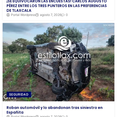
¡SE EQUIVOCARON LAS ENCUESTAS! CARLOS AUGUSTO
PÉREZ ENTRE LOS TRES PUNTEROS EN LAS PREFERENCIAS
DE TLAXCALA
Portal Wordpress
agosto 7, 2026
0
SEGURIDAD
Roban automóvil y lo abandonan tras siniestro en
Españita
Portal Wordpress
agosto 7, 2026
0