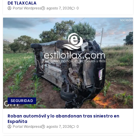
DE TLAXCALA
Portal Wordpress
agosto 7, 2026
0
SEGURIDAD
Roban automóvil y lo abandonan tras siniestro en
Españita
Portal Wordpress
agosto 7, 2026
0