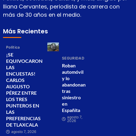
Iliana Cervantes, periodista de carrera con
más de 30 años en el medio.
Más Recientes
Política
¡SE
SEGURIDAD
EQUIVOCARON
Roban
LAS
automóvil
ENCUESTAS!
y lo
CARLOS
abandonan
AUGUSTO
tras
PÉREZ ENTRE
siniestro
LOS TRES
en
PUNTEROS EN
Españita
LAS
agosto 7,
PREFERENCIAS
2026
DE TLAXCALA
agosto 7, 2026