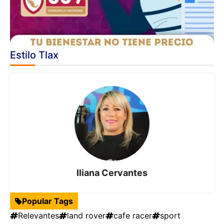
Estilo Tlax
Iliana Cervantes
Popular Tags
Relevantes
land rover
cafe racer
sport