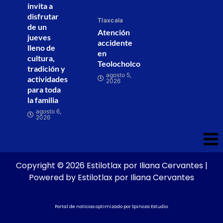
invita a
disfrutar
Tlaxcala
de un
Atención
jueves
accidente
lleno de
en
cultura,
Teolocholco
tradición y
agosto 5,
actividades
2026
para toda
la familia
agosto 6,
2026
Copyright © 2026 Estilotlax por Iliana Cervantes |
Powered by Estilotlax por Iliana Cervantes
Portal de noticias optimizado por
Spinoza Estudio
.