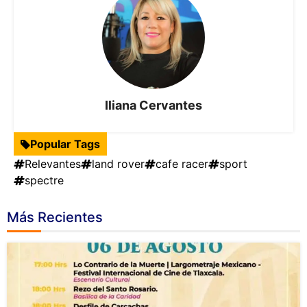
Iliana Cervantes
Popular Tags
Relevantes
land rover
cafe racer
sport
spectre
Más Recientes