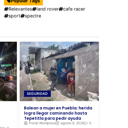
Popular Tags
Relevantes
land rover
cafe racer
sport
spectre
SEGURIDAD
Balean a mujer en Puebla; herida
logra llegar caminando hasta
Tepetitla para pedir ayuda
Portal Wordpress
agosto 8, 2026
0