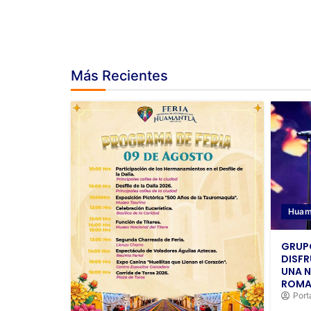
Más Recientes
Huam
GRUPO
DISF
UNA N
ROMA
Port