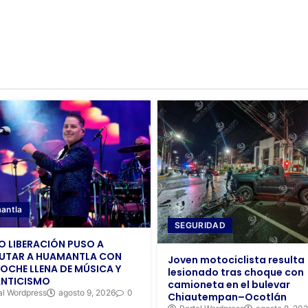
antla
SEGURIDAD
 LIBERACIÓN PUSO A
RUTAR A HUAMANTLA CON
Joven motociclista resulta
OCHE LLENA DE MÚSICA Y
lesionado tras choque con
NTICISMO
camioneta en el bulevar
al Wordpress
agosto 9, 2026
0
Chiautempan–Ocotlán