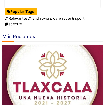
Popular Tags
Relevantes
land rover
cafe racer
sport
spectre
Más Recientes