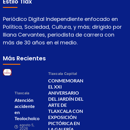
Estilo Tlax
Periódico Digital Independiente enfocado en
Política, Sociedad, Cultura, y más; dirigido por
Iliana Cervantes, periodista de carrera con
más de 30 años en el medio.
Más Recientes
Tlaxcala Capital
CONMEMORAN
EL XXI
ANIVERSARIO
Tlaxcala
DEL JARDÍN DEL
Atención
ARTE DE
accidente
TLAXCALA CON
en
EXPOSICIÓN
Teolocholco
PICTÓRICA EN
agosto 5,
2026
LA GALERÍA