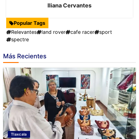
Iliana Cervantes
Popular Tags
Relevantes
land rover
cafe racer
sport
spectre
Más Recientes
Tlaxcala