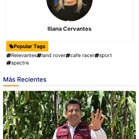
Iliana Cervantes
Popular Tags
Relevantes
land rover
cafe racer
sport
spectre
Más Recientes