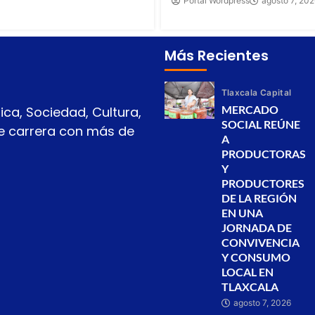
Portal Wordpress
agosto 7, 20
Más Recientes
Tlaxcala Capital
MERCADO
ica, Sociedad, Cultura,
SOCIAL REÚNE
 de carrera con más de
A
PRODUCTORAS
Y
PRODUCTORES
DE LA REGIÓN
EN UNA
JORNADA DE
CONVIVENCIA
Y CONSUMO
LOCAL EN
TLAXCALA
agosto 7, 2026