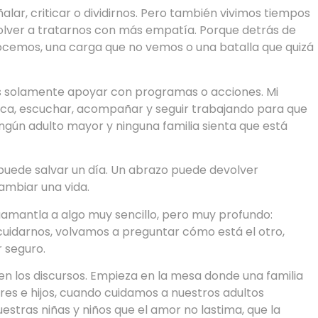
alar, criticar o dividirnos. Pero también vivimos tiempos
 volver a tratarnos con más empatía. Porque detrás de
ocemos, una carga que no vemos o una batalla que quizá
es solamente apoyar con programas o acciones. Mi
a, escuchar, acompañar y seguir trabajando para que
ingún adulto mayor y ninguna familia sienta que está
uede salvar un día. Un abrazo puede devolver
mbiar una vida.
 Huamantla a algo muy sencillo, pero muy profundo:
uidarnos, volvamos a preguntar cómo está el otro,
 seguro.
n los discursos. Empieza en la mesa donde una familia
res e hijos, cuando cuidamos a nuestros adultos
tras niñas y niños que el amor no lastima, que la