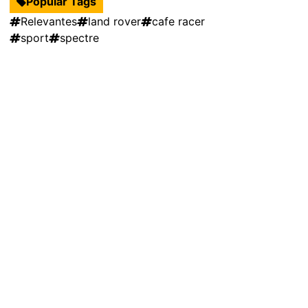
Popular Tags
Relevantes
land rover
cafe racer
sport
spectre